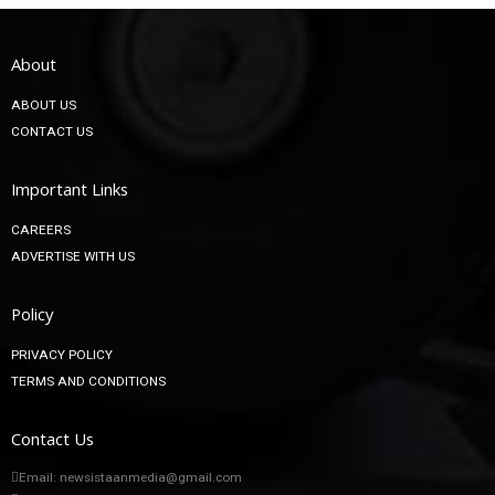
About
ABOUT US
CONTACT US
Important Links
CAREERS
ADVERTISE WITH US
Policy
PRIVACY POLICY
TERMS AND CONDITIONS
Contact Us
Email: newsistaanmedia@gmail.com
Phone :
+91 8509259511