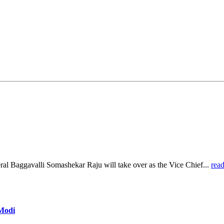
al Baggavalli Somashekar Raju will take over as the Vice Chief...
rea
 Modi