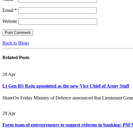
Email
*
Website
Back to Blogs
Related
Posts
29
Apr
Lt Gen BS Raju appointed as the new Vice Chief of Army Staff
ShareOn Friday Ministry of Defence announced that Lieutenant Gener
29
Apr
Form team of entrepreneurs to suggest reforms in banking: PM