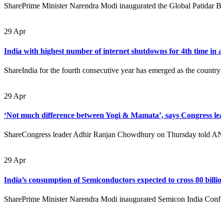
SharePrime Minister Narendra Modi inaugurated the Global Patidar 
29
Apr
India with highest number of internet shutdowns for 4th time in 
ShareIndia for the fourth consecutive year has emerged as the country
29
Apr
‘Not much difference between Yogi & Mamata’, says Congress 
ShareCongress leader Adhir Ranjan Chowdhury on Thursday told ANI t
29
Apr
India’s consumption of Semiconductors expected to cross 80 bill
SharePrime Minister Narendra Modi inaugurated Semicon India Confer