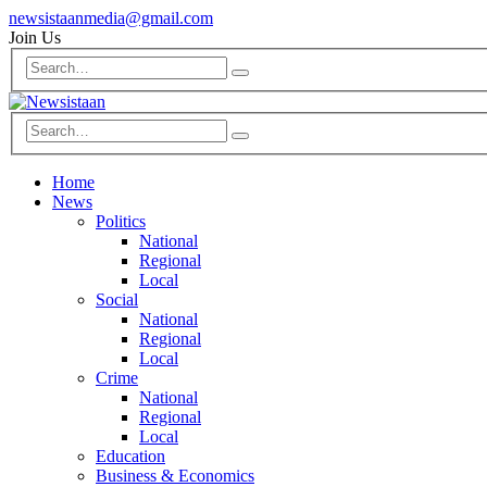
newsistaanmedia@gmail.com
Join Us
Home
News
Politics
National
Regional
Local
Social
National
Regional
Local
Crime
National
Regional
Local
Education
Business & Economics