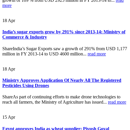
growth of 109 % from USD 2925 million in FY 2013-14 to...
read
more
18
Apr
India’s sugar exports grow by 291% since 2013-14: Ministry of
Commerce & Industry
ShareIndia’s Sugar Exports saw a growth of 291% from USD 1,177
million in FY 2013-14 to USD 4600 million...
read more
18
Apr
Ministry Approves Application Of Nearly All The Registered
Pesticides Using Drones
ShareAs part of continuing efforts to make drone technologies to
reach all farmers, the Ministry of Agriculture has issued...
read more
15
Apr
Egypt approves India as wheat supplier: Piyush Goyal