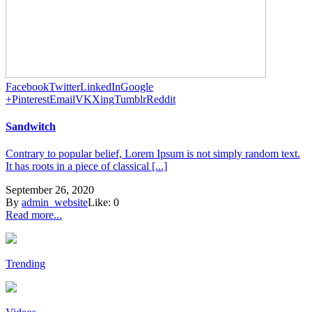
Facebook
Twitter
LinkedIn
Google
+
Pinterest
Email
VK
Xing
Tumblr
Reddit
Sandwitch
Contrary to popular belief, Lorem Ipsum is not simply random text.
It has roots in a piece of classical [...]
September 26, 2020
By
admin_website
Like:
0
Read more...
Trending