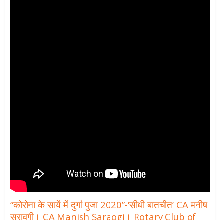
“कोरोना के सायें में दुर्गा पुजा 2020”-‘सीधी बातचीत’ CA मनीष
सरावगी। CA Manish Saraogi। Rotary Club of