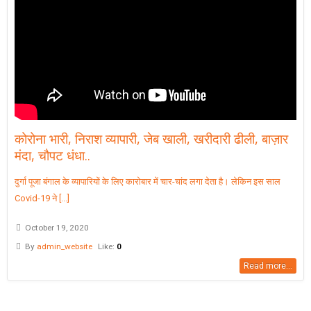
कोरोना भारी, निराश व्यापारी, जेब खाली, खरीदारी ढीली, बाज़ार
मंदा, चौपट धंधा..
दुर्गा पूजा बंगाल के व्यापारियों के लिए कारोबार में चार-चांद लगा देता है। लेकिन इस साल
Covid-19 ने [...]
October 19, 2020
By
admin_website
Like:
0
Read more...