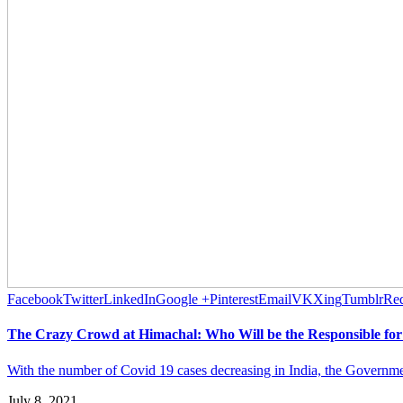
Facebook
Twitter
LinkedIn
Google +
Pinterest
Email
VK
Xing
Tumblr
Red
The Crazy Crowd at Himachal: Who Will be the Responsible for
With the number of Covid 19 cases decreasing in India, the Government 
July 8, 2021