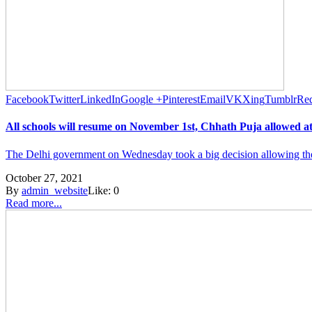
Facebook
Twitter
LinkedIn
Google +
Pinterest
Email
VK
Xing
Tumblr
Red
All schools will resume on November 1st, Chhath Puja allowed at 
The Delhi government on Wednesday took a big decision allowing the ce
October 27, 2021
By
admin_website
Like:
0
Read more...