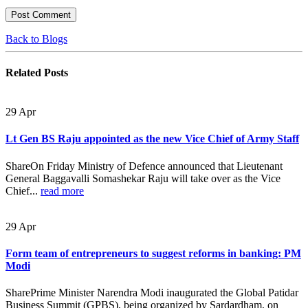
Back to Blogs
Related
Posts
29
Apr
Lt Gen BS Raju appointed as the new Vice Chief of Army Staff
ShareOn Friday Ministry of Defence announced that Lieutenant
General Baggavalli Somashekar Raju will take over as the Vice
Chief...
read more
29
Apr
Form team of entrepreneurs to suggest reforms in banking: PM
Modi
SharePrime Minister Narendra Modi inaugurated the Global Patidar
Business Summit (GPBS), being organized by Sardardham, on