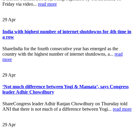
Friday via video...
read more
29
Apr
India with highest number of internet shutdowns for 4th time in
a row
ShareIndia for the fourth consecutive year has emerged as the
country with the highest number of internet shutdowns, a...
read
more
29
Apr
‘Not much difference between Yogi & Mamata’, says Congress
leader Adhir Chowdhury
ShareCongress leader Adhir Ranjan Chowdhury on Thursday told
ANI that there is not much of a difference between Yogi...
read more
29
Apr