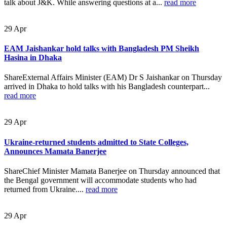
talk about J&K. While answering questions at a...
read more
29
Apr
EAM Jaishankar hold talks with Bangladesh PM Sheikh
Hasina in Dhaka
ShareExternal Affairs Minister (EAM) Dr S Jaishankar on Thursday
arrived in Dhaka to hold talks with his Bangladesh counterpart...
read more
29
Apr
Ukraine-returned students admitted to State Colleges,
Announces Mamata Banerjee
ShareChief Minister Mamata Banerjee on Thursday announced that
the Bengal government will accommodate students who had
returned from Ukraine....
read more
29
Apr