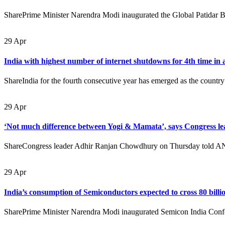
SharePrime Minister Narendra Modi inaugurated the Global Patidar 
29
Apr
India with highest number of internet shutdowns for 4th time in 
ShareIndia for the fourth consecutive year has emerged as the country
29
Apr
‘Not much difference between Yogi & Mamata’, says Congress 
ShareCongress leader Adhir Ranjan Chowdhury on Thursday told ANI t
29
Apr
India’s consumption of Semiconductors expected to cross 80 bill
SharePrime Minister Narendra Modi inaugurated Semicon India Confer