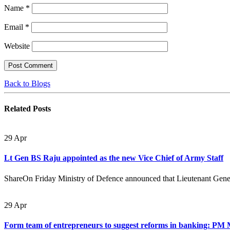
Name
*
Email
*
Website
Back to Blogs
Related
Posts
29
Apr
Lt Gen BS Raju appointed as the new Vice Chief of Army Staff
ShareOn Friday Ministry of Defence announced that Lieutenant Gener
29
Apr
Form team of entrepreneurs to suggest reforms in banking: PM