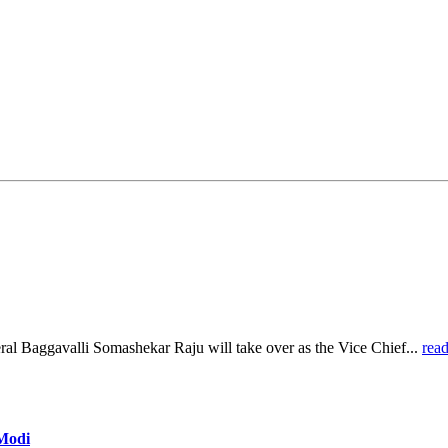
al Baggavalli Somashekar Raju will take over as the Vice Chief...
rea
 Modi