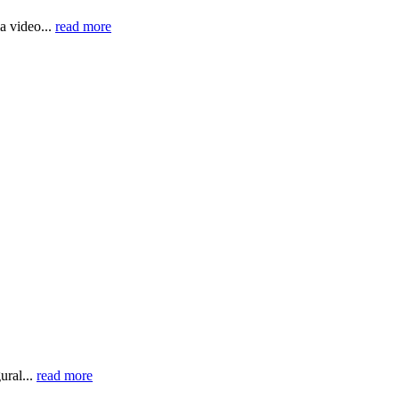
a video...
read more
ural...
read more