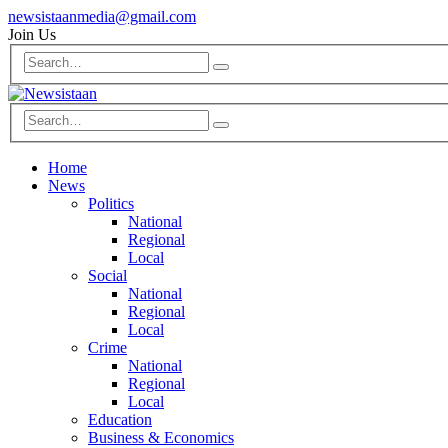
newsistaanmedia@gmail.com
Join Us
Home
News
Politics
National
Regional
Local
Social
National
Regional
Local
Crime
National
Regional
Local
Education
Business & Economics