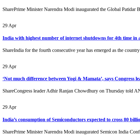
SharePrime Minister Narendra Modi inaugurated the Global Patidar 
29
Apr
India with highest number of internet shutdowns for 4th time in 
ShareIndia for the fourth consecutive year has emerged as the country
29
Apr
‘Not much difference between Yogi & Mamata’, says Congress 
ShareCongress leader Adhir Ranjan Chowdhury on Thursday told ANI t
29
Apr
India’s consumption of Semiconductors expected to cross 80 bill
SharePrime Minister Narendra Modi inaugurated Semicon India Confer