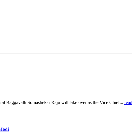
al Baggavalli Somashekar Raju will take over as the Vice Chief...
rea
 Modi