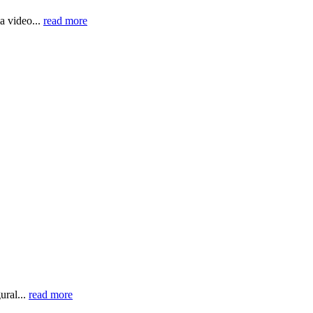
a video...
read more
ural...
read more