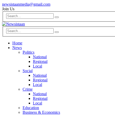
newsistaanmedia@gmail.com
Join Us
Home
News
Politics
National
Regional
Local
Social
National
Regional
Local
Crime
National
Regional
Local
Education
Business & Economics