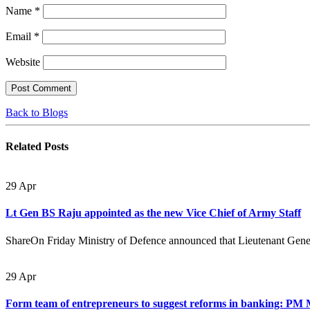
Name
*
Email
*
Website
Back to Blogs
Related
Posts
29
Apr
Lt Gen BS Raju appointed as the new Vice Chief of Army Staff
ShareOn Friday Ministry of Defence announced that Lieutenant Gener
29
Apr
Form team of entrepreneurs to suggest reforms in banking: PM