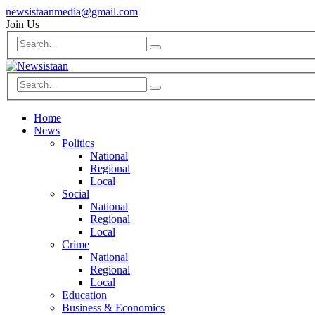
newsistaanmedia@gmail.com
Join Us
Home
News
Politics
National
Regional
Local
Social
National
Regional
Local
Crime
National
Regional
Local
Education
Business & Economics