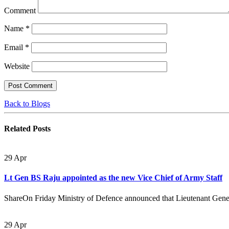
Comment
Name
*
Email
*
Website
Back to Blogs
Related
Posts
29
Apr
Lt Gen BS Raju appointed as the new Vice Chief of Army Staff
ShareOn Friday Ministry of Defence announced that Lieutenant Gener
29
Apr