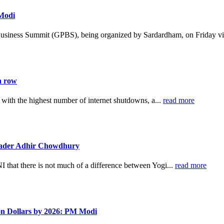
 Modi
Business Summit (GPBS), being organized by Sardardham, on Friday vi
a row
 with the highest number of internet shutdowns, a...
read more
leader Adhir Chowdhury
hat there is not much of a difference between Yogi...
read more
ion Dollars by 2026: PM Modi