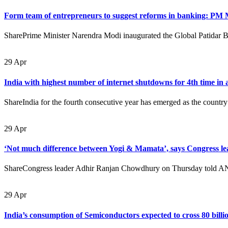
Form team of entrepreneurs to suggest reforms in banking: PM
SharePrime Minister Narendra Modi inaugurated the Global Patidar 
29
Apr
India with highest number of internet shutdowns for 4th time in 
ShareIndia for the fourth consecutive year has emerged as the country
29
Apr
‘Not much difference between Yogi & Mamata’, says Congress 
ShareCongress leader Adhir Ranjan Chowdhury on Thursday told ANI t
29
Apr
India’s consumption of Semiconductors expected to cross 80 bill