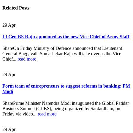
Related
Posts
29
Apr
Lt Gen BS Raju appointed as the new Vice Chief of Army Staff
ShareOn Friday Ministry of Defence announced that Lieutenant
General Baggavalli Somashekar Raju will take over as the Vice
Chief...
read more
29
Apr
Form team of entrepreneurs to suggest reforms in banking: PM
Modi
SharePrime Minister Narendra Modi inaugurated the Global Patidar
Business Summit (GPBS), being organized by Sardardham, on
Friday via video...
read more
29
Apr