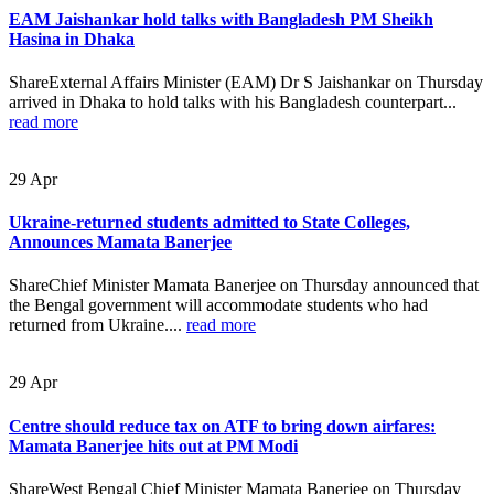
EAM Jaishankar hold talks with Bangladesh PM Sheikh
Hasina in Dhaka
ShareExternal Affairs Minister (EAM) Dr S Jaishankar on Thursday
arrived in Dhaka to hold talks with his Bangladesh counterpart...
read more
29
Apr
Ukraine-returned students admitted to State Colleges,
Announces Mamata Banerjee
ShareChief Minister Mamata Banerjee on Thursday announced that
the Bengal government will accommodate students who had
returned from Ukraine....
read more
29
Apr
Centre should reduce tax on ATF to bring down airfares:
Mamata Banerjee hits out at PM Modi
ShareWest Bengal Chief Minister Mamata Banerjee on Thursday