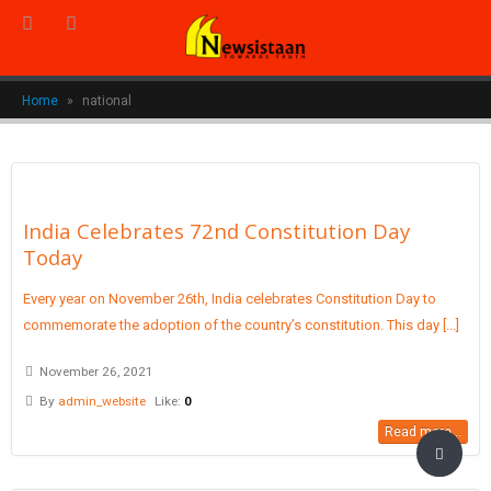
Home
»
national
India Celebrates 72nd Constitution Day
Today
Every year on November 26th, India celebrates Constitution Day to
commemorate the adoption of the country’s constitution. This day [...]
November 26, 2021
By
admin_website
Like:
0
Read more...