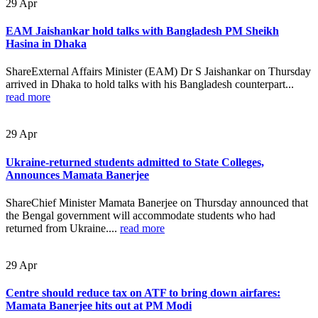
29
Apr
EAM Jaishankar hold talks with Bangladesh PM Sheikh
Hasina in Dhaka
ShareExternal Affairs Minister (EAM) Dr S Jaishankar on Thursday
arrived in Dhaka to hold talks with his Bangladesh counterpart...
read more
29
Apr
Ukraine-returned students admitted to State Colleges,
Announces Mamata Banerjee
ShareChief Minister Mamata Banerjee on Thursday announced that
the Bengal government will accommodate students who had
returned from Ukraine....
read more
29
Apr
Centre should reduce tax on ATF to bring down airfares:
Mamata Banerjee hits out at PM Modi