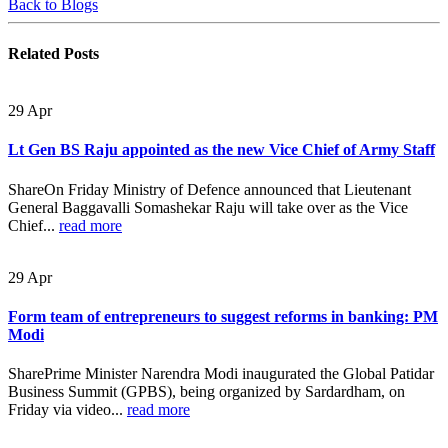
Back to Blogs
Related
Posts
29
Apr
Lt Gen BS Raju appointed as the new Vice Chief of Army Staff
ShareOn Friday Ministry of Defence announced that Lieutenant
General Baggavalli Somashekar Raju will take over as the Vice
Chief...
read more
29
Apr
Form team of entrepreneurs to suggest reforms in banking: PM
Modi
SharePrime Minister Narendra Modi inaugurated the Global Patidar
Business Summit (GPBS), being organized by Sardardham, on
Friday via video...
read more