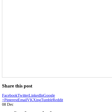
Share this post
Facebook
Twitter
LinkedIn
Google
+
Pinterest
Email
VK
Xing
Tumblr
Reddit
08
Dec