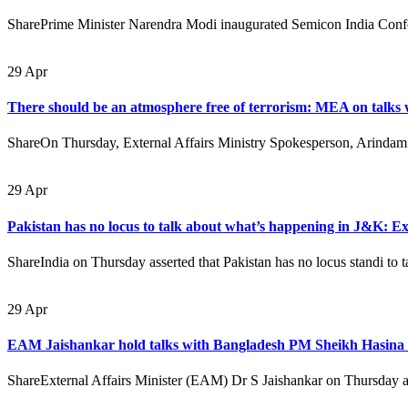
SharePrime Minister Narendra Modi inaugurated Semicon India Confer
29
Apr
There should be an atmosphere free of terrorism: MEA on talks 
ShareOn Thursday, External Affairs Ministry Spokesperson, Arindam B
29
Apr
Pakistan has no locus to talk about what’s happening in J&K: Ex
ShareIndia on Thursday asserted that Pakistan has no locus standi to 
29
Apr
EAM Jaishankar hold talks with Bangladesh PM Sheikh Hasina
ShareExternal Affairs Minister (EAM) Dr S Jaishankar on Thursday ar