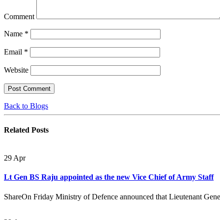
Comment
Name
*
Email
*
Website
Back to Blogs
Related
Posts
29
Apr
Lt Gen BS Raju appointed as the new Vice Chief of Army Staff
ShareOn Friday Ministry of Defence announced that Lieutenant Gener