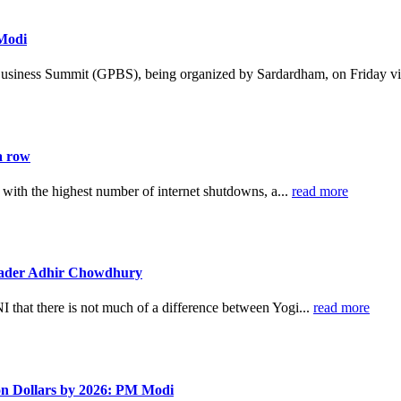
 Modi
Business Summit (GPBS), being organized by Sardardham, on Friday vi
a row
 with the highest number of internet shutdowns, a...
read more
leader Adhir Chowdhury
hat there is not much of a difference between Yogi...
read more
ion Dollars by 2026: PM Modi