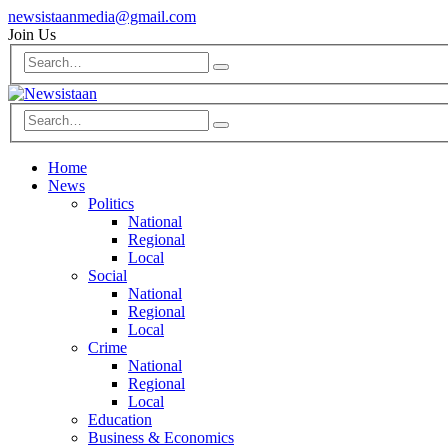
newsistaanmedia@gmail.com
Join Us
Home
News
Politics
National
Regional
Local
Social
National
Regional
Local
Crime
National
Regional
Local
Education
Business & Economics