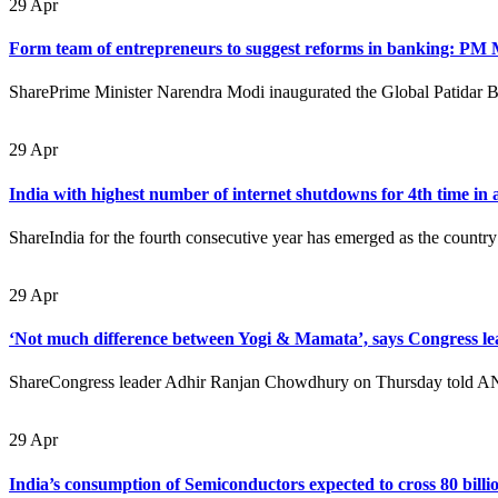
29
Apr
Form team of entrepreneurs to suggest reforms in banking: PM
SharePrime Minister Narendra Modi inaugurated the Global Patidar 
29
Apr
India with highest number of internet shutdowns for 4th time in 
ShareIndia for the fourth consecutive year has emerged as the country
29
Apr
‘Not much difference between Yogi & Mamata’, says Congress 
ShareCongress leader Adhir Ranjan Chowdhury on Thursday told ANI t
29
Apr
India’s consumption of Semiconductors expected to cross 80 bill