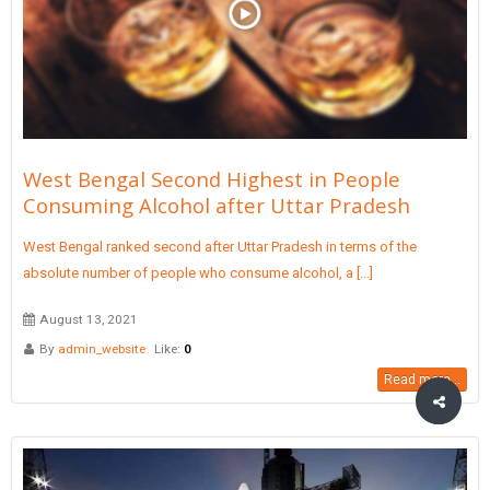
West Bengal Second Highest in People
Consuming Alcohol after Uttar Pradesh
West Bengal ranked second after Uttar Pradesh in terms of the
absolute number of people who consume alcohol, a [...]
August 13, 2021
By
admin_website
Like:
0
Read more...