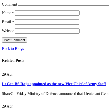
Comment
Name
*
Email
*
Website
Back to Blogs
Related
Posts
29
Apr
Lt Gen BS Raju appointed as the new Vice Chief of Army Staff
ShareOn Friday Ministry of Defence announced that Lieutenant Gener
29
Apr