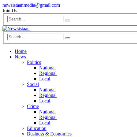
newsistaanmedia@gmail.com
Join Us
Home
News
Politics
National
Regional
Local
Social
National
Regional
Local
Crime
National
Regional
Local
Education
Business & Economics